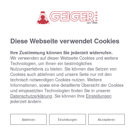
Diese Webseite verwendet Cookies
SANITÄRE ANLAGEN
Ihre Zustimmung können Sie jederzeit widerrufen.
BLECHNEREI
Wir verwenden auf dieser Webseite Cookies und weitere
Technologien, um Ihnen ein bestmögliches
GASINSTALLATIONEN
Nutzungserlebnis zu bieten. Sie können das Setzen von
Cookies auch ablehnen und unsere Seite nur mit den
technisch notwendigen Cookies nutzen. Weitere
Informationen, sowie eine detaillierte Übersicht der Cookies
und eingesetzten Technologien finden Sie in unserer
Datenschutzerklärung
. Sie können Ihre
Einstellungen
jederzeit ändern.
Startseite
»
Bad
»
Badinspiration & Musterbäder
»
Luxus-Bad 8,2 ㎡
Ablehnen
Ablehnen
Einstellungen
Akzeptieren