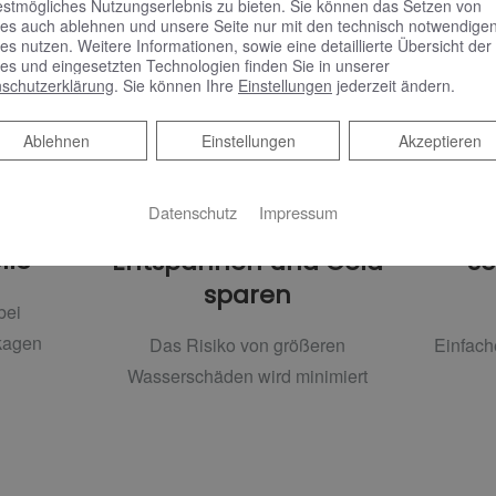
estmögliches Nutzungserlebnis zu bieten. Sie können das Setzen von
es auch ablehnen und unsere Seite nur mit den technisch notwendige
es nutzen. Weitere Informationen, sowie eine detaillierte Übersicht der
es und eingesetzten Technologien finden Sie in unserer
schutzerklärung
. Sie können Ihre
Einstellungen
jederzeit ändern.
Ablehnen
Ablehnen
Einstellungen
Akzeptieren
Datenschutz
Impressum
lle
Entspannen und Geld
Sc
sparen
bei
kagen
Das Risiko von größeren
Einfach
Wasserschäden wird minimiert