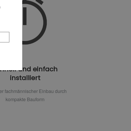
n
hnell und einfach
installiert
er fachmännischer Einbau durch
kompakte Bauform