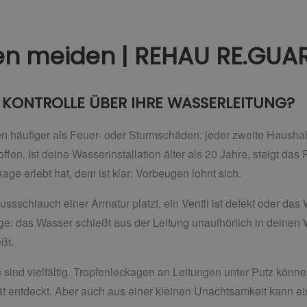
n meiden | REHAU RE.GUAR
 KONTROLLE ÜBER IHRE WASSERLEITUNG?
häufiger als Feuer- oder Sturmschäden: jeder zweite Haushalt 
en. Ist deine Wasserinstallation älter als 20 Jahre, steigt das
age erlebt hat, dem ist klar: Vorbeugen lohnt sich.
ussschlauch einer Armatur platzt, ein Ventil ist defekt oder da
e: das Wasser schießt aus der Leitung unaufhörlich in deinen
ßt.
sind vielfältig. Tropfenleckagen an Leitungen unter Putz könn
pät entdeckt. Aber auch aus einer kleinen Unachtsamkeit kan