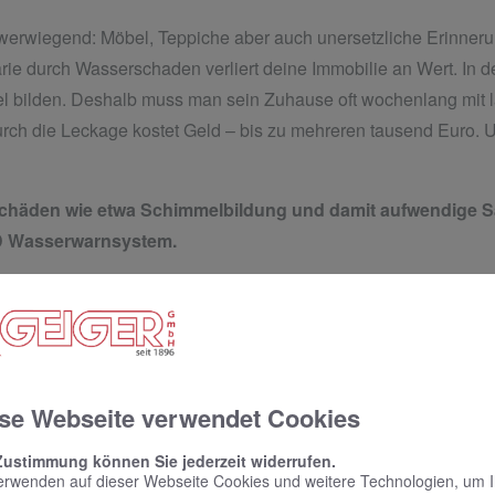
werwiegend: Möbel, Teppiche aber auch unersetzliche Erinner
ie durch Wasserschaden verliert deine Immobilie an Wert. In 
l bilden. Deshalb muss man sein Zuhause oft wochenlang mit la
rch die Leckage kostet Geld – bis zu mehreren tausend Euro. 
chäden wie etwa Schimmelbildung und damit aufwendige Sa
D Wasserwarnsystem.
se Webseite verwendet Cookies
Zustimmung können Sie jederzeit widerrufen.
erwenden auf dieser Webseite Cookies und weitere Technologien, um 