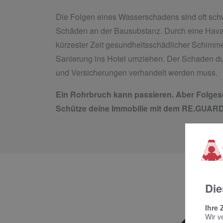
Die Folgen eines Wasserschadens sind oft sch
Schäden an der Bausubstanz. Durch eine Havar
kürzester Zeit gesundheitsschädlicher Schimme
Sanierung ins Hotel umziehen. Der Schaden du
und Versicherungen verhandelt werden muss.
Ein Rohrbruch kann passieren. Aber Folges
Schütze deine Immobilie mit dem RE.GUAR
Die
Ihre 
Wir v