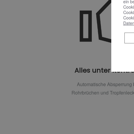
ein b
Cooki
Cooki
Cooki
Daten
Alles unter Kontro
Automatische Absperrung 
Rohrbrüchen und Tropfenlec