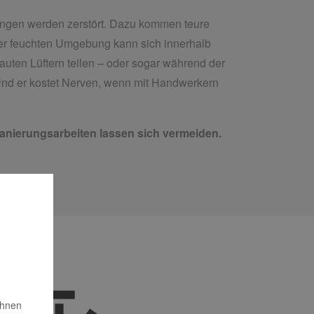
ungen werden zerstört. Dazu kommen teure
der feuchten Umgebung kann sich innerhalb
uten Lüftern teilen – oder sogar während der
Und er kostet Nerven, wenn mit Handwerkern
nierungsarbeiten lassen sich vermeiden.
Ihnen